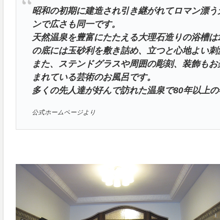
昭和の初期に建造され引き継がれてロマン漂う
ンで広さも同一です。
天然温泉を豊富にたたえる大理石造りの浴槽は1
の底には玉砂利を敷き詰め、立つと心地よい刺
また、ステンドグラスや周囲の彫刻、装飾もお
まれている芸術のお風呂です。
多くの先人達が好んで訪れた温泉で80年以上
公式ホームページより