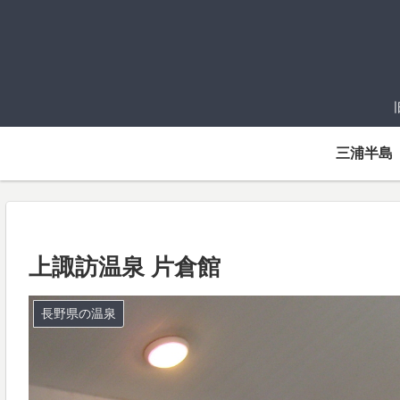
三浦半島
上諏訪温泉 片倉館
長野県の温泉