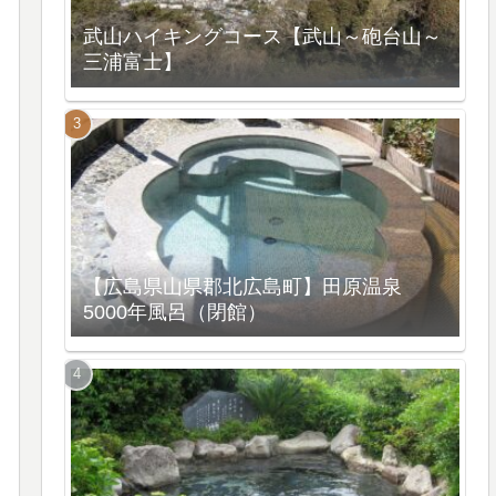
武山ハイキングコース【武山～砲台山～
三浦富士】
【広島県山県郡北広島町】田原温泉
5000年風呂（閉館）