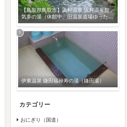
【鳥取県鳥取市】浜村温泉 浜村温泉館
気多の湯（休館中、旧温泉道場ゆったり
館）
伊東温泉 鎌田福禄寿の湯（鎌田湯）
カテゴリー
おにぎり（国道）