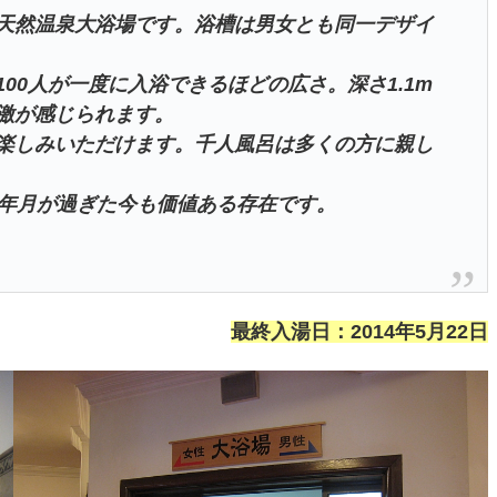
天然温泉大浴場です。浴槽は男女とも同一デザイ
00人が一度に入浴できるほどの広さ。深さ1.1m
激が感じられます。
楽しみいただけます。千人風呂は多くの方に親し
の年月が過ぎた今も価値ある存在です。
最終入湯日：2014年5月22日