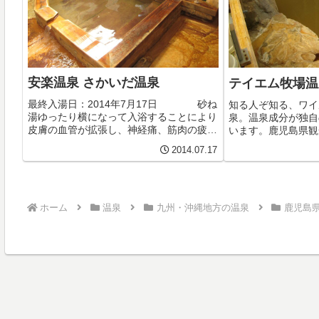
安楽温泉 さかいだ温泉
テイエム牧場温
最終入湯日：2014年7月17日 砂ね
知る人ぞ知る、ワイ
湯ゆったり横になって入浴することにより
泉。温泉成分が独自
皮膚の血管が拡張し、神経痛、筋肉の疲労
います。鹿児島県観
回復と共に沈静、鎮痛、催眠作用があり、
日：2014年7月1
2014.07.17
ストレス解消や不眠症、婦人科疾患の人に
フェリーに乗って桜
も効果があります。また砂が肌に直接触れ
でやってきました。
るので...
めてす...
ホーム
温泉
九州・沖縄地方の温泉
鹿児島