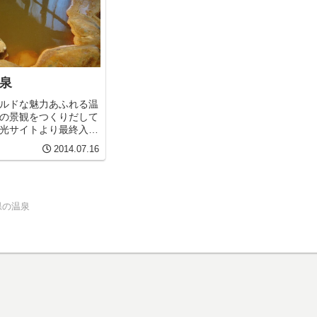
泉
ルドな魅力あふれる温
の景観をつくりだして
光サイトより最終入湯
6日 南九州旅行2日目。
2014.07.16
島経由で大隅半島側ま
鹿児島の温泉を調べ始
県の温泉