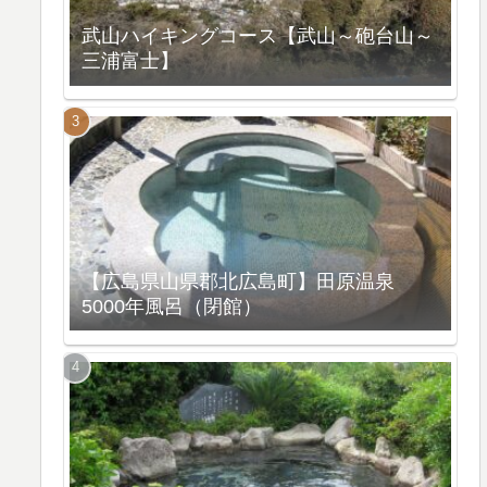
武山ハイキングコース【武山～砲台山～
三浦富士】
【広島県山県郡北広島町】田原温泉
5000年風呂（閉館）