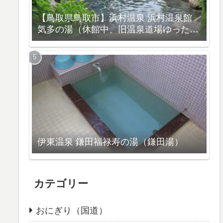
【鳥取県鳥取市】浜村温泉 浜村温泉館
気多の湯（休館中、旧温泉道場ゆったり
館）
伊東温泉 鎌田福禄寿の湯（鎌田湯）
カテゴリー
おにぎり（国道）