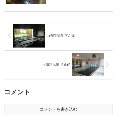
き、子宝にも恵まれるお湯だと云うこと
から、「子宝の湯」とも呼ばれ親しまれ
ています。現地案内看板より最終入湯
日：2010年5月10日男湯...
由布院温泉 下ん湯
上諏訪温泉 片倉館
コメント
コメントを書き込む