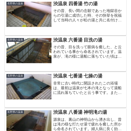
現地案内看板より最終入湯...
渋温泉 四番湯 竹の湯
長野県の温泉
その昔、長い間の念願であった地獄谷か
らの引湯に成功した時、その快挙を祝福
して当時の人々が松の湯と共に名付けま
した。慢性通風にはゆっくり患部を温め
ると効果があります。しかしながら、外
湯に梅の湯が無いのはどうしてでしょ
う。現地案内看板より最終入...
渋温泉 六番湯 目洗の湯
長野県の温泉
その昔、目を洗って眼病を癒した、と云
われている事から命名されています。温
泉が、滝の様に湯船に落ちていた頃は、
滝の湯とも呼ばれていました。また、肌
がきれいになる事から「美人の湯」とも
呼ばれています。現地案内看板より最終
入湯日：2010年5月1...
渋温泉 七番湯 七操の湯
長野県の温泉
非常に古い時代に開設されたこの浴場
は、最初は温泉が七本の滝となって湯船
に流れ落ちていたと云う事です。また、
七つの病気に効く。とか、七回入れば病
が全快する。などと云われており、「七
操の湯」と呼ばれているようです。現地
案内看板より最終入湯日：2...
渋温泉 八番湯 神明滝の湯
長野県の温泉
源泉は、裏山の神明山から湧き出し、昔
は滝の様な打たせ湯で疲れを癒した所か
ら命名されています。婦人病に良く効