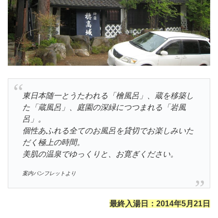
東日本随一とうたわれる「檜風呂」、蔵を移築し
た「蔵風呂」、庭園の深緑につつまれる「岩風
呂」。
個性あふれる全てのお風呂を貸切でお楽しみいた
だく極上の時間。
美肌の温泉でゆっくりと、お寛ぎください。
案内パンフレットより
最終入湯日：2014年5月21日