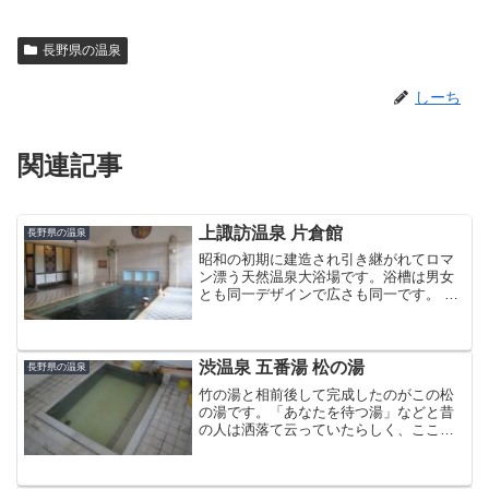
長野県の温泉
しーち
関連記事
上諏訪温泉 片倉館
長野県の温泉
昭和の初期に建造され引き継がれてロマ
ン漂う天然温泉大浴場です。浴槽は男女
とも同一デザインで広さも同一です。 天
然温泉を豊富にたたえる大理石造りの浴
槽は100人が一度に入浴できるほどの広
さ。深さ1.1mの底には玉砂利を敷き詰
め、立つと心地よい...
渋温泉 五番湯 松の湯
長野県の温泉
竹の湯と相前後して完成したのがこの松
の湯です。「あなたを待つ湯」などと昔
の人は洒落て云っていたらしく、ここが
集会所の役目を果たしていたようです。
神経痛や病気の快復時に良い様で、湯の
中で体を動かすと痛みが軽くなります。