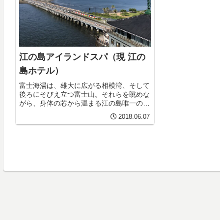
江の島アイランドスパ（現 江の
島ホテル）
富士海湯は、雄大に広がる相模湾、そして
後ろにそびえ立つ富士山。それらを眺めな
がら、身体の芯から温まる江の島唯一の天
然温泉です。地下1,500mから湧き出した
2018.06.07
天然温泉と、時に穏やかに、時に荒々し
く、しかし変わることのない雄大な湘南の
景色をご堪...