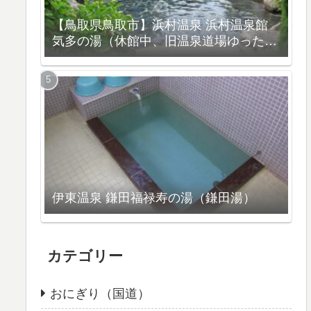
【鳥取県鳥取市】浜村温泉 浜村温泉館
気多の湯（休館中、旧温泉道場ゆったり
館）
伊東温泉 鎌田福禄寿の湯（鎌田湯）
カテゴリー
おにぎり（国道）