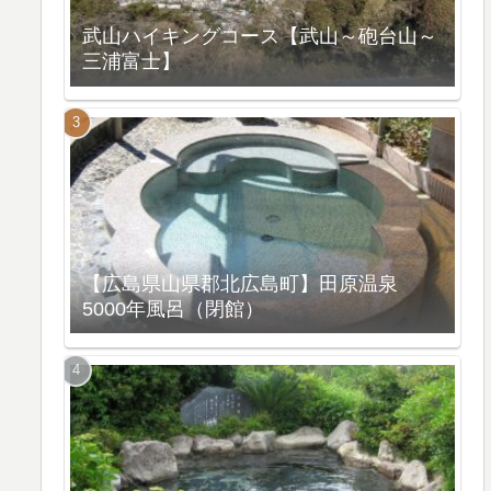
武山ハイキングコース【武山～砲台山～
三浦富士】
【広島県山県郡北広島町】田原温泉
5000年風呂（閉館）