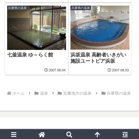
兵庫県の温泉
兵庫県の温泉
浜坂温泉 高齢者いきがい
七釜温泉 ゆ～らく館
施設ユートピア浜坂
2007.08.04
2007.08.03
ホーム
温泉
近畿地方の温泉
兵庫県の温泉
© 2019 いろいろお出かけ日記.