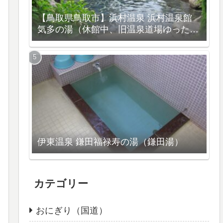
【鳥取県鳥取市】浜村温泉 浜村温泉館
気多の湯（休館中、旧温泉道場ゆったり
館）
伊東温泉 鎌田福禄寿の湯（鎌田湯）
カテゴリー
おにぎり（国道）