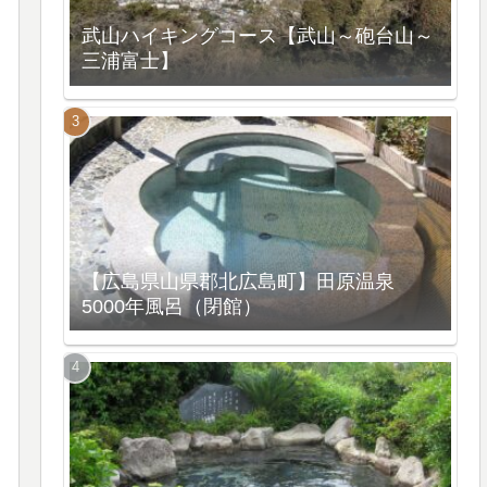
武山ハイキングコース【武山～砲台山～
三浦富士】
【広島県山県郡北広島町】田原温泉
5000年風呂（閉館）