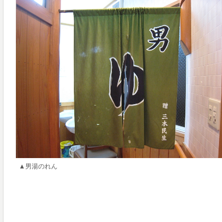
▲男湯のれん