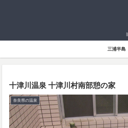
三浦半島
十津川温泉 十津川村南部憩の家
奈良県の温泉