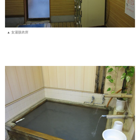
▲ 女湯脱衣所