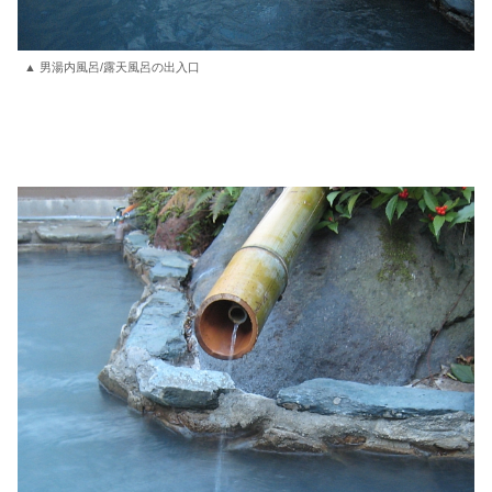
▲ 男湯内風呂/露天風呂の出入口