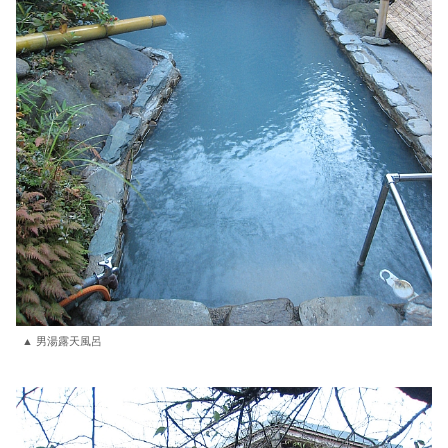
▲ 男湯露天風呂