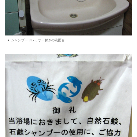
▲ シャンプードレッサー付きの洗面台