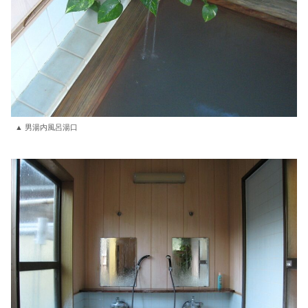
▲ 男湯内風呂湯口