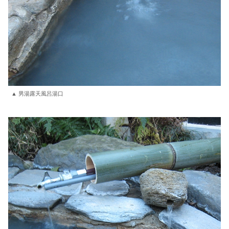
▲ 男湯露天風呂湯口