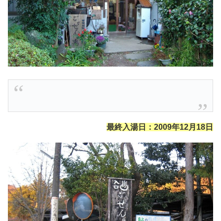
最終入湯日：2009年12月18日