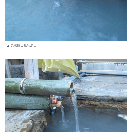
▲ 男湯露天風呂湯口