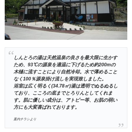
しんとろの湯は天然温泉の良さを最大限に生かす
ため、93℃の源泉を適温に下げるため約200mの
木樋に流すことにより自然冷却。水で薄めること
なく100％源泉掛け流しを実現致しました。
浴室は広く明るく(34.78㎡)湯は透明でぬるぬるし
ており、こころの底までとろりんとしてくれま
す。肌に優しい成分は、アトピー等、お肌の弱い
方にも大変喜ばれております。
案内チラシより