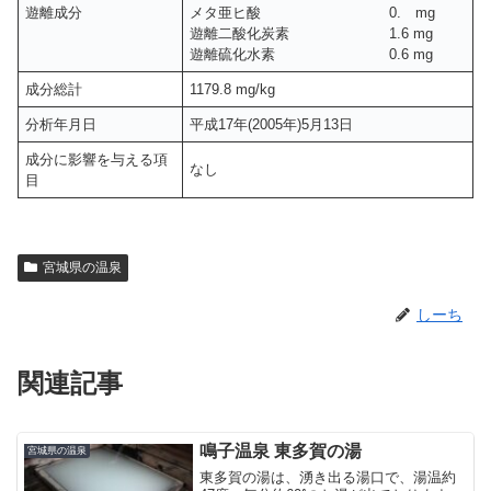
遊離成分
メタ亜ヒ酸 0. mg
遊離二酸化炭素 1.6 mg
遊離硫化水素 0.6 mg
成分総計
1179.8 mg/kg
分析年月日
平成17年(2005年)5月13日
成分に影響を与える項
なし
目
宮城県の温泉
しーち
関連記事
鳴子温泉 東多賀の湯
宮城県の温泉
東多賀の湯は、湧き出る湯口で、湯温約