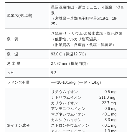
星沼源泉No.1・新コミュニティ源泉 混合
泉
源泉名(湧出地)
（宮城県玉造郡鳴子町字星沼19-1、19-
25）
含硫黄-ナトリウム-炭酸水素塩・塩化物泉
泉 質
（低張性アルカリ性高温泉）
（旧泉質名：含重曹・食塩－硫黄泉）
泉 温
93.0℃（気温12.5℃）
湧 出 量
27.7ℓ/min（掘削自噴）
ｐH
9.3
ラドン含有量
―×10-10Ci/kg（― M・E/kg）
リチウムイオン 0.5 mg
ナトリウムイオン 211.0 mg
カリウムイオン 22.7 mg
アンモニウムイオン 0.6 mg
マグネシウムイオン ＜0.1 mg
カルシウムイオン 3.3 mg
陽イオン成分
ストロンチウムイオン ＜0.1 mg
アルミニウムイオン 1.3 mg