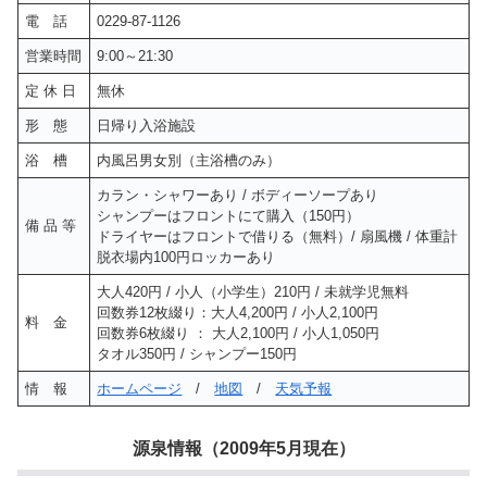
電 話
0229-87-1126
営業時間
9:00～21:30
定 休 日
無休
形 態
日帰り入浴施設
浴 槽
内風呂男女別（主浴槽のみ）
カラン・シャワーあり / ボディーソープあり
シャンプーはフロントにて購入（150円）
備 品 等
ドライヤーはフロントで借りる（無料）/ 扇風機 / 体重計
脱衣場内100円ロッカーあり
大人420円 / 小人（小学生）210円 / 未就学児無料
回数券12枚綴り：大人4,200円 / 小人2,100円
料 金
回数券6枚綴り ： 大人2,100円 / 小人1,050円
タオル350円 / シャンプー150円
情 報
ホームページ
/
地図
/
天気予報
源泉情報（2009年5月現在）