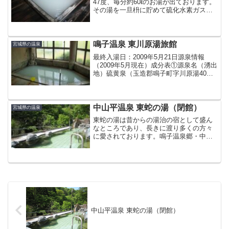
47度、毎分約60ℓのお湯が出ております。
その湯を一旦枡に貯めて硫化水素ガス抜
き（曝気）をしながら揚湯します。温度
調整や湯量調整のための加水（水道水
等）や加温はしておりませんので、湯温
は湯船で42度前後で...
鳴子温泉 東川原湯旅館
宮城県の温泉
最終入湯日：2009年5月21日源泉情報
（2009年5月現在）成分表①源泉名（湧出
地）硫黄泉（玉造郡鳴子町字川原湯40番
地1）泉 質含硫黄-ナトリウム-炭酸水素
塩・塩化物泉（低張性中性高温泉）旧泉
質名：含食塩重曹硫黄泉泉 温63.5℃湧
出...
中山平温泉 東蛇の湯（閉館）
宮城県の温泉
東蛇の湯は昔からの湯治の宿として盛ん
なところであり、長きに渡り多くの方々
に愛されております。鳴子温泉郷・中山
平温泉は環境庁指定の国民保養温泉地で
す。食事付をご希望のお客様は鳴子らど
ん温泉へ、湯治をご希望のお客様は東蛇
の湯へお泊りいただいてお...
中山平温泉 東蛇の湯（閉館）