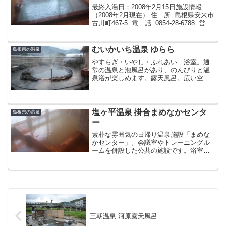
最終入湯日：2008年2月15日施設情報
（2008年2月現在） 住 所 島根県安来市
古川町467-5 電 話 0854-28-6788 営業
時間 10:00 ～ 20:00まで受付（20:30より
清掃） 定 休 日 要確認 形 態 ...
むいかいち温泉 ゆらら
島根県の温泉
やすらぎ・いやし・ふれあい…浴室。通
常の温泉と泡風呂があり、のんびりと温
泉浴が楽しめます。露天風呂。広い空と
美しい景観を眺めながらの入浴が楽しめ
ます。夜の星空は最高です。案内パンフ
レットより最終入湯日：2008年2月9
日 入浴施設・温泉プ...
塩ヶ平温泉 掛合まめなかセンタ
島根県の温泉
ー
素朴な雰囲気の日帰り温泉施設「まめな
かセンター」。会議室やトレーニングル
ームを併設した公共の施設です。浴室も
湯船もこぢんまりとしていて、休憩スペ
ースなどはありませんが、泉質の良さは
温泉マニアもうなるほど。茶褐色の濁り
湯は光の加減で黄金色に見...
三朝温泉 河原露天風呂