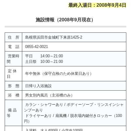
最終入湯日：2008年9月4日
施設情報（2008年9月現在）
住 所
島根県浜田市金城町下来原1425-2
電 話
0855-42-0021
営業時
平日 14:00～21:00
間
土日祭 10:00～21:00
定 休
年中無休（保守点検のため休業日あり）
日
形 態
日帰り入浴施設
浴 槽
男女別内風呂（主浴槽のみ）
カラン・シャワーあり / ボディーソープ・リンスインシャ
備 品
ンプーあり
等
ドライヤーあり / 扇風機 / 脱衣場内鍵付きロッカー（100
円）
入湯料 大人400円 / 小学生100円