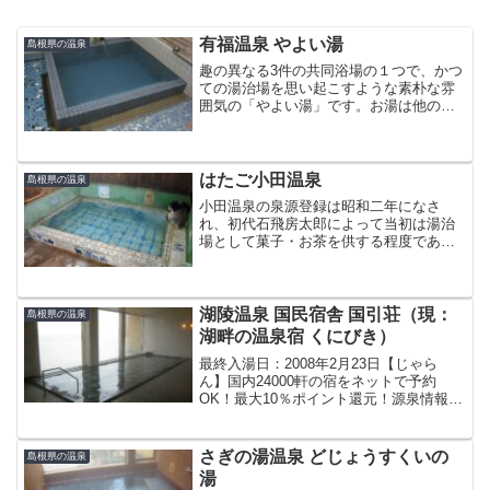
有福温泉 やよい湯
島根県の温泉
趣の異なる3件の共同浴場の１つで、かつ
ての湯治場を思い起こすような素朴な雰
囲気の「やよい湯」です。お湯は他の共
同浴場に比べてちょっとぬるめ。休憩所
などがない簡素な造りになっており、浴
室はこじんまりとしていて少し狭いです
が、落ち着いて入浴がで...
はたご小田温泉
島根県の温泉
小田温泉の泉源登録は昭和二年になさ
れ、初代石飛房太郎によって当初は湯治
場として菓子・お茶を供する程度であっ
たが、昭和四年には設備を増大し料理・
旅館の態を備えるに至った。昭和三十九
年の水害に遭うも復興増築しほぼ今日の
規模に至った。この"現代は...
湖陵温泉 国民宿舎 国引荘（現：
島根県の温泉
湖畔の温泉宿 くにびき）
最終入湯日：2008年2月23日【じゃら
ん】国内24000軒の宿をネットで予約
OK！最大10％ポイント還元！源泉情報
（2008年2月現在）源 泉 名湖陵温泉3号
源泉泉 質ナトリウム-塩化物・炭酸水素
塩泉泉 温33.2℃湧 出 量記載なしｐH...
さぎの湯温泉 どじょうすくいの
島根県の温泉
湯