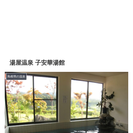
湯屋温泉 子安華湯館
島根県の温泉