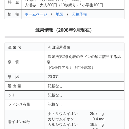
料 金
入湯券 大人300円（10枚綴り）/ 小学生100円
情 報
ホームページ
/
地図
/
天気予報
源泉情報（2008年9月現在）
源 泉 名
今田湯屋温泉
温泉法第2条別表のラドンの項に該当する温
泉 質
泉
（低張性アルカリ性冷鉱泉）
泉 温
20.3℃
湧 出 量
記載なし
ｐH
記載なし
ラドン含有量
記載なし
ナトリウムイオン 25.7 mg
カリウムイオン 0.4 mg
陽イオン成分
カルシウムイオン 19.5 mg