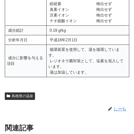
総砒素 検出せず
臭素イオン 検出せず
沃素イオン 検出せず
チオ硫酸イオン 検出せず
成分総計
0.19 g/kg
分析年月日
平成18年2月1日
循環装置を使用して、湯を循環していま
す。
成分に影響を与える
レジオネラ菌対策として、塩素を混入して
項目
います。
湯は加温しています。
島根県の温泉
しーち
関連記事